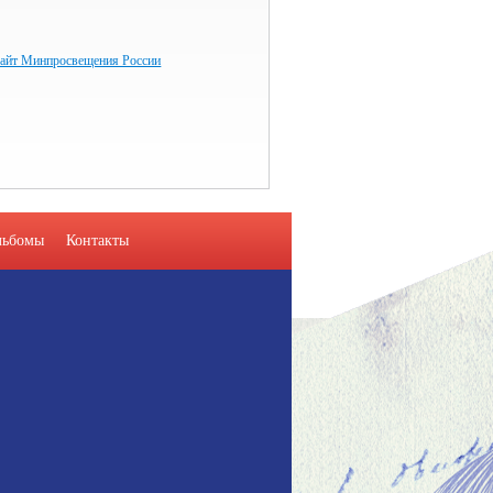
айт Минпросвещения России
льбомы
Контакты