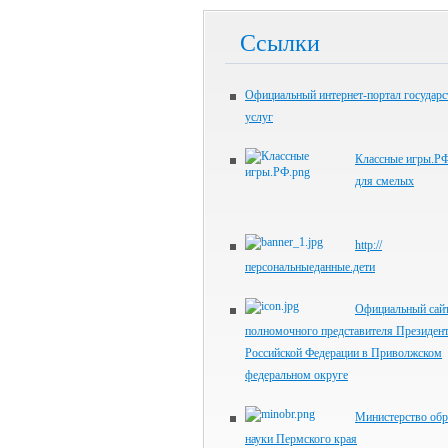
Ссылки
Официальный интернет-портал государ
услуг
Классные игры.РФ
для смелых
http://
персональныеданные.дети
Официальный сай
полномочного представителя Президен
Российской Федерации в Приволжском
федеральном округе
Министерство обр
науки Пермского края