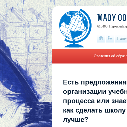
МАОУ О
618400, Пермский кр
Напи
Сведения об образ
Есть предложения
организации учеб
процесса или знае
как сделать школу
лучше?