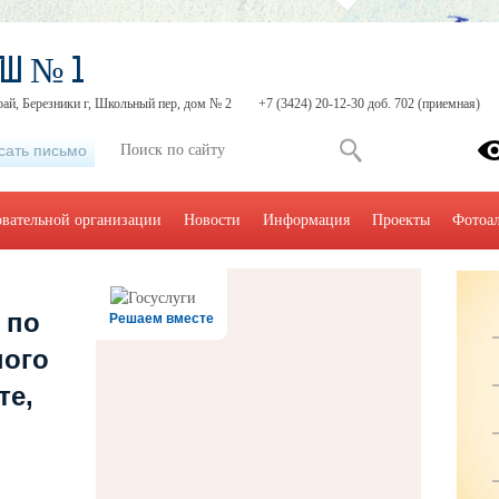
ОШ № 1
ай, Березники г, Школьный пер, дом № 2
+7 (3424) 20-12-30 доб. 702 (приемная)
сать письмо
овательной организации
Новости
Информация
Проекты
Фотоа
 по
Решаем вместе
ного
те,