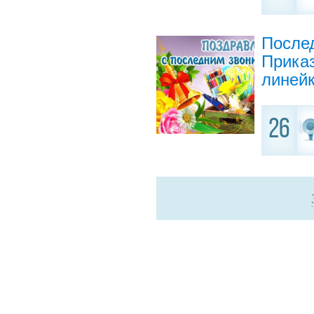
Послед
Приказ
линейк
26