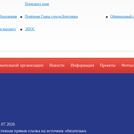
Пермского края
образования
Приёмная Главы города Березники
Официальный с
 и высшего
ЭПОС
овательной организации
Новости
Информация
Проекты
Фотоа
.07.2026
тивная прямая ссылка на источник обязательна