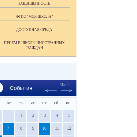
ЗАЩИЩЕННОСТЬ
ФГИС "МОЯ ШКОЛА"
ДОСТУПНАЯ СРЕДА
ПРИЕМ В ШКОЛЫ ИНОСТРАННЫХ
ГРАЖДАН
Июль
События
вт
ср
чт
пт
сб
вс
1
2
3
4
5
7
8
9
10
11
12