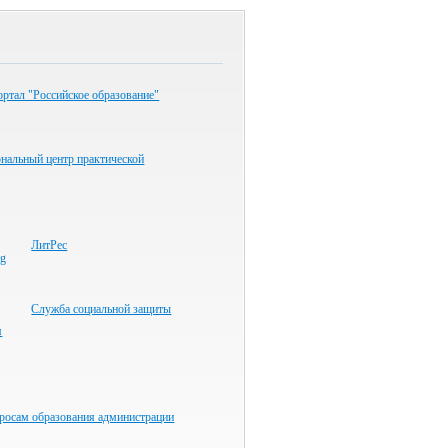
ртал "Российское образование"
нальный центр практической
ЛитРес
Служба социальной защиты
я
просам образования администрации