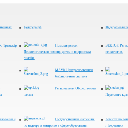
ственных
Культура.рф
Федеральный по
 / Тренажёр
Помощь рядом.
ВЕКТОР. Регио
Психологическая помощь детям и подросткам
психологии.
онлайн.
МАУК Централизованная
библиотечная система
т
Региональная Общественная
та
палата
Пермского кра
азования и
Государственная инспекция
Комитет по во
по надзору и контролю в сфере образования
г. Березники