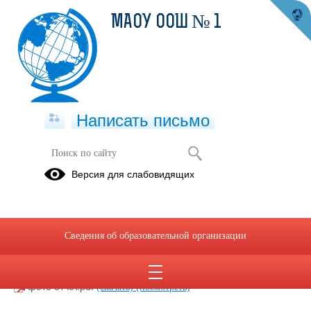
МАОУ ООШ № 1
Написать письмо
Проекты
Версия для слабовидящих
Создание
школьных
пространств
Сведения об образовательной организации
Презентация проекта.pdf
(скачать)
(посмотреть)
фото отчет.pdf
(скачать)
(посмотреть)